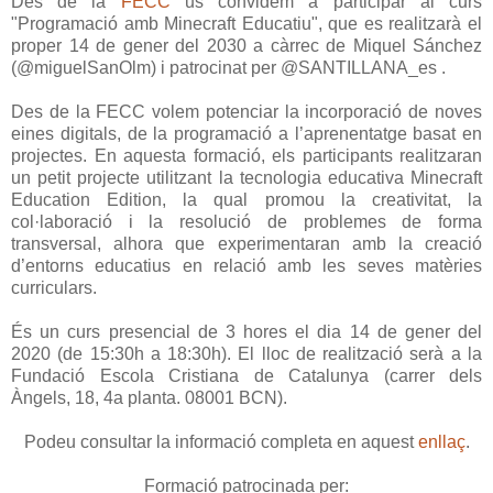
Des de la
FECC
us convidem a participar al curs
"Programació amb Minecraft Educatiu", que es realitzarà el
proper 14 de gener del 2030 a càrrec de Miquel Sánchez
(@miguelSanOlm) i patrocinat per @SANTILLANA_es .
Des de la FECC volem potenciar la incorporació de noves
eines digitals, de la programació a l’aprenentatge basat en
projectes. En aquesta formació, els participants realitzaran
un petit projecte utilitzant la tecnologia educativa Minecraft
Education Edition, la qual promou la creativitat, la
col·laboració i la resolució de problemes de forma
transversal, alhora que experimentaran amb la creació
d’entorns educatius en relació amb les seves matèries
curriculars.
És un curs presencial de 3 hores el dia 14 de gener del
2020 (de 15:30h a 18:30h). El lloc de realització serà a la
Fundació Escola Cristiana de Catalunya (carrer dels
Àngels, 18, 4a planta. 08001 BCN).
Podeu consultar la informació completa en aquest
enllaç
.
Formació patrocinada per: