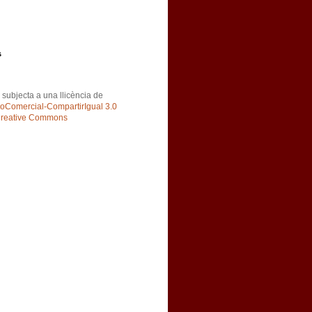
s
subjecta a una llicència de
Comercial-CompartirIgual 3.0
Creative Commons