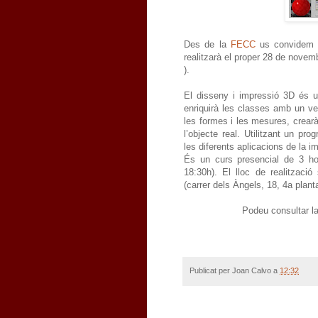
Des de la
FECC
us convidem a 
realitzarà el proper 28 de nove
).
El disseny i impressió 3D és u
enriquirà les classes amb un ven
les formes i les mesures, crearà
l’objecte real. Utilitzant un pr
les diferents aplicacions de la i
És un curs presencial de 3 h
18:30h). El lloc de realitzaci
(carrer dels Àngels, 18, 4a plan
Podeu consultar l
Publicat per
Joan Calvo
a
12:32