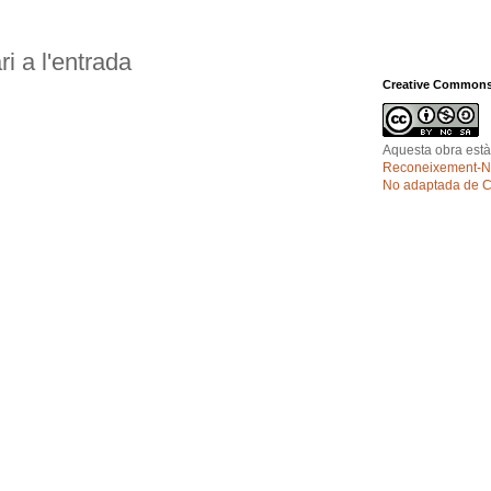
i a l'entrada
Creative Common
Aquesta obra està 
Reconeixement-No
No adaptada de 