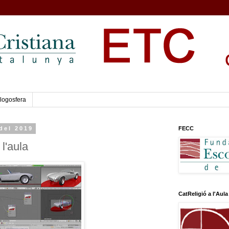
logosfera
del 2019
FECC
l'aula
CatReligió a l'Aula