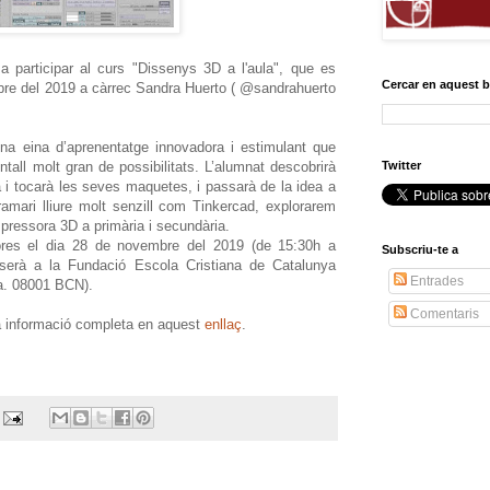
participar al curs "Dissenys 3D a l'aula", que es
Cercar en aquest 
mbre del 2019 a càrrec Sandra Huerto ( @sandrahuerto
na eina d’aprenentatge innovadora i estimulant que
tall molt gran de possibilitats. L’alumnat descobrirà
Twitter
 i tocarà les seves maquetes, i passarà de la idea a
ogramari lliure molt senzill com Tinkercad, explorarem
mpressora 3D a primària i secundària.
ores el dia 28 de novembre del 2019 (de 15:30h a
Subscriu-te a
ó serà a la Fundació Escola Cristiana de Catalunya
Entrades
ta. 08001 BCN).
Comentaris
a informació completa en aquest
enllaç
.