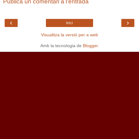
Publica un comentari a l'entrada
‹
›
Inici
Visualitza la versió per a web
Amb la tecnologia de
Blogger
.