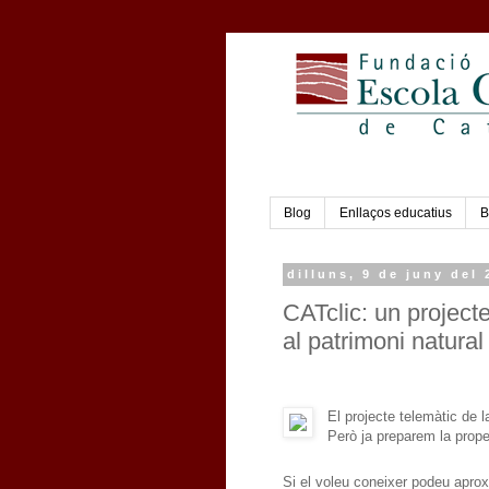
Blog
Enllaços educatius
B
dilluns, 9 de juny del
CATclic: un projecte
al patrimoni natural 
El projecte telemàtic de
Però ja preparem la prope
Si el voleu coneixer podeu aprox