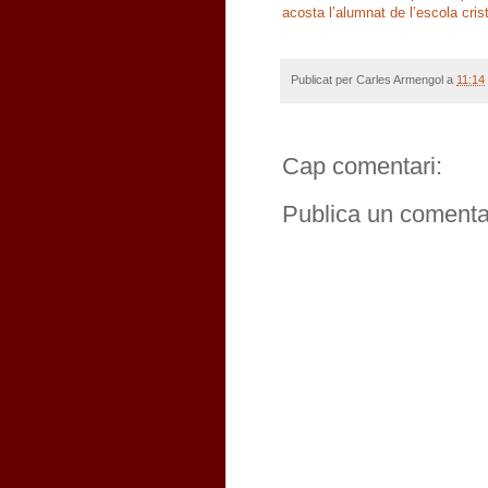
acosta l’alumnat de l’escola crist
Publicat per
Carles Armengol
a
11:14
Cap comentari:
Publica un comentar