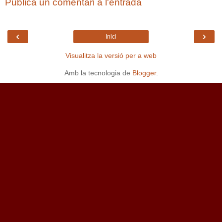
Publica un comentari a l'entrada
‹
›
Inici
Visualitza la versió per a web
Amb la tecnologia de
Blogger
.