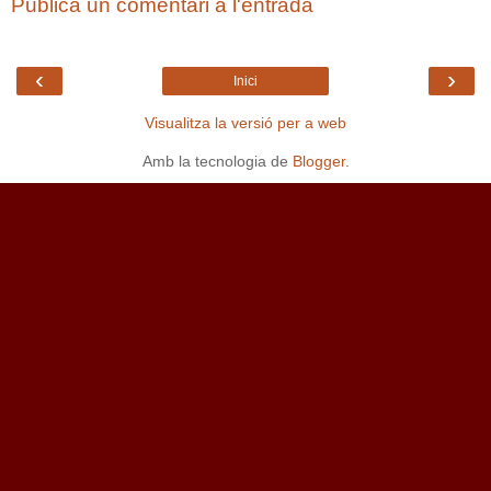
Publica un comentari a l'entrada
‹
›
Inici
Visualitza la versió per a web
Amb la tecnologia de
Blogger
.