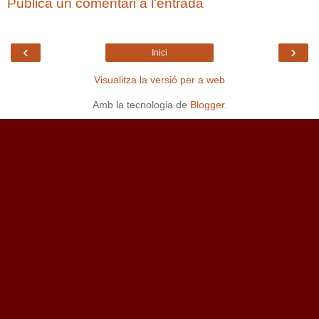
Publica un comentari a l'entrada
‹
›
Inici
Visualitza la versió per a web
Amb la tecnologia de
Blogger
.