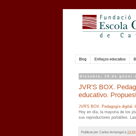
Blog
Enllaços educatius
B
dissabte, 19 de gener 
JVR'S BOX. Pedagog
educativo. Propuest
JVR'S BOX. Pedagogía digital: 
Hoy en día, la mayoría de los 
sus reproductores portátiles. La
Publicat per
Carles Armengol
a
13:24