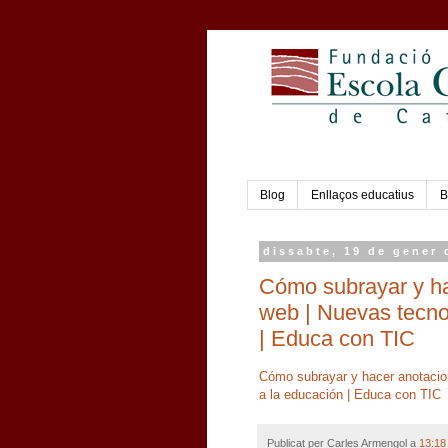
Blog
Enllaços educatius
B
dissabte, 19 de gener 
Cómo subrayar y ha
web | Nuevas tecno
| Educa con TIC
Cómo subrayar y hacer anotacio
a la educación | Educa con TIC
Publicat per
Carles Armengol
a
13:18