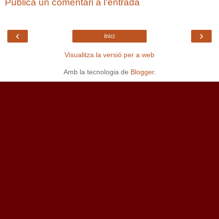
Publica un comentari a l'entrada
‹
›
Inici
Visualitza la versió per a web
Amb la tecnologia de
Blogger
.