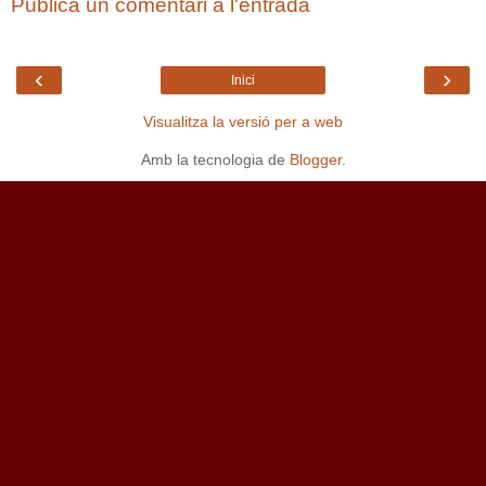
Publica un comentari a l'entrada
‹
›
Inici
Visualitza la versió per a web
Amb la tecnologia de
Blogger
.