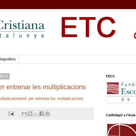
logosfera
2012
FECC
per entrenar les multiplicacions
ltiplicationtool: per entrenar les multiplicacions
CatReligió a l'Aula