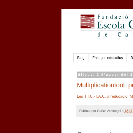
Blog
Enllaços educatius
B
dijous, 2 d’agost del 
Multiplicationtool: 
Les T.I.C.-T.A.C. a l'educació: Mu
Publicat per
Carles Armengol
a
12:27