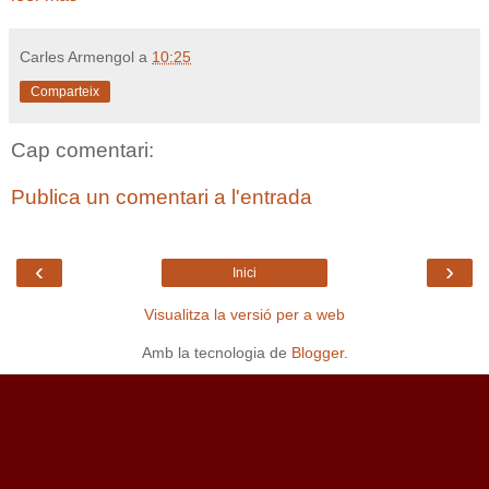
Carles Armengol
a
10:25
Comparteix
Cap comentari:
Publica un comentari a l'entrada
‹
›
Inici
Visualitza la versió per a web
Amb la tecnologia de
Blogger
.