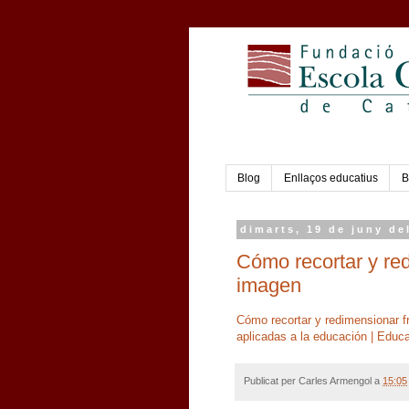
Blog
Enllaços educatius
B
dimarts, 19 de juny de
Cómo recortar y re
imagen
Cómo recortar y redimensionar 
aplicadas a la educación | Educ
Publicat per
Carles Armengol
a
15:05