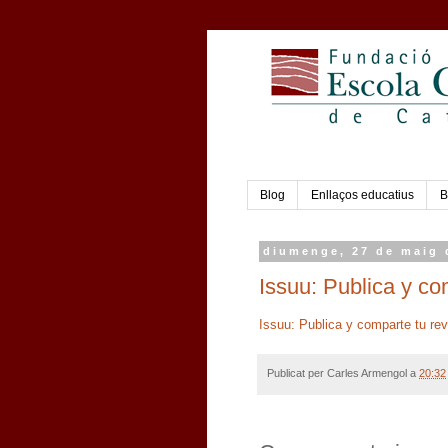
Blog
Enllaços educatius
B
diumenge, 27 de maig 
Issuu: Publica y com
Issuu: Publica y comparte tu rev
Publicat per
Carles Armengol
a
20:32