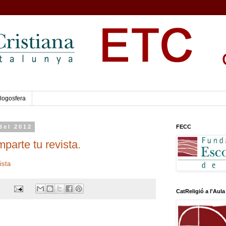
logosfera
del 2012
FECC
parte tu revista.
ista
CatReligió a l'Aula