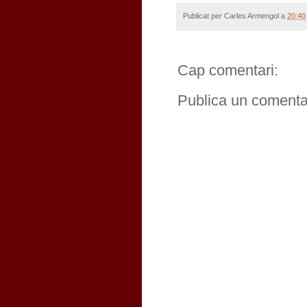
Publicat per
Carles Armengol
a
20:40
Cap comentari:
Publica un comentar