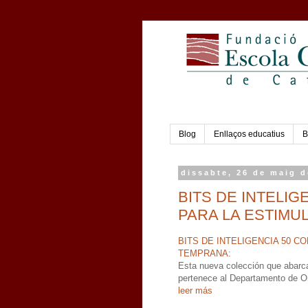
Blog
Enllaços educatius
B
dissabte, 26 de maig d
BITS DE INTELIG
PARA LA ESTIMU
BITS DE INTELIGENCIA 50 C
TEMPRANA
:
Esta nueva colección que abarca
pertenece al Departamento de Or
leer más