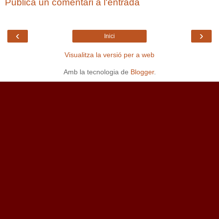
Publica un comentari a l'entrada
‹
›
Inici
Visualitza la versió per a web
Amb la tecnologia de
Blogger
.