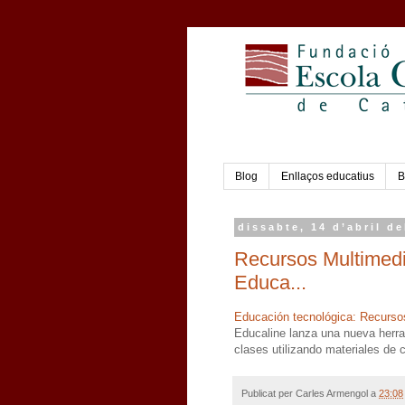
Blog
Enllaços educatius
B
dissabte, 14 d’abril de
Recursos Multimedi
Educa...
Educación tecnológica: Recursos
Educaline lanza una nueva herra
clases utilizando materiales de c
Publicat per
Carles Armengol
a
23:08