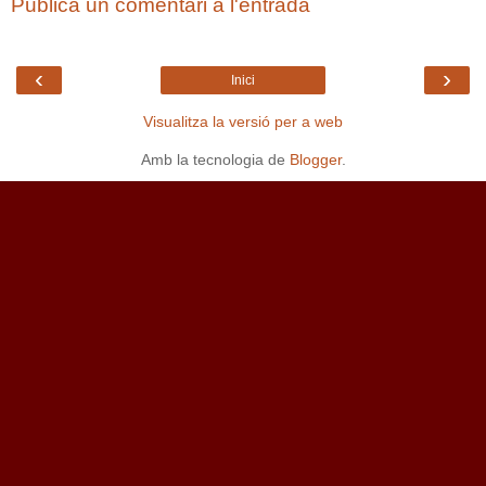
Publica un comentari a l'entrada
‹
›
Inici
Visualitza la versió per a web
Amb la tecnologia de
Blogger
.