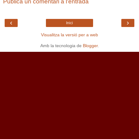
Publica un comentari a l'entrada
‹
›
Inici
Visualitza la versió per a web
Amb la tecnologia de
Blogger
.