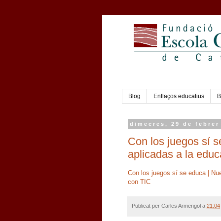
Blog
Enllaços educatius
B
dimecres, 29 de febrer
Con los juegos sí 
aplicadas a la edu
Con los juegos sí se educa | Nu
con TIC
Publicat per
Carles Armengol
a
21:04