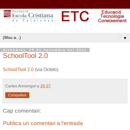
▼
divendres, 25 de novembre del 2011
SchoolTool 2.0
SchoolTool 2.0
(via Octeto)
Carles Armengol
a
20:37
Comparteix
Cap comentari:
Publica un comentari a l'entrada