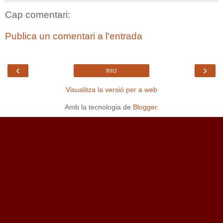
Cap comentari:
Publica un comentari a l'entrada
‹
›
Inici
Visualitza la versió per a web
Amb la tecnologia de
Blogger
.