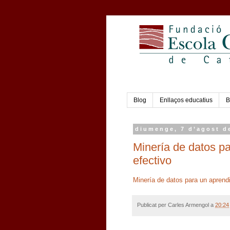
Blog
Enllaços educatius
B
diumenge, 7 d’agost d
Minería de datos pa
efectivo
Minería de datos para un aprendi
Publicat per
Carles Armengol
a
20:24