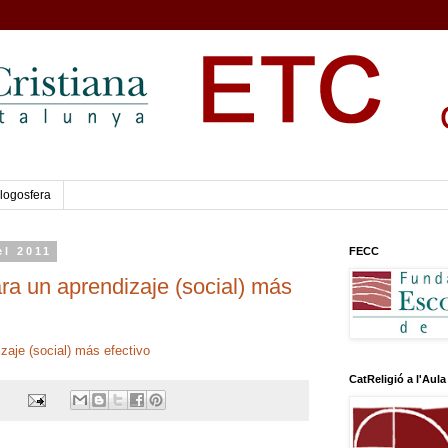
logosfera
el 2011
FECC
ra un aprendizaje (social) más
zaje (social) más efectivo
CatReligió a l'Aula