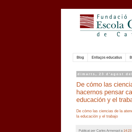
Blog
Enllaços educatius
B
dimarts, 23 d’agost de
De cómo las cienci
hacernos pensar ca
educación y el trab
De cómo las ciencias de la ate
la educación y el trabajo
Publicat per
Carles Armengol
a
14:23